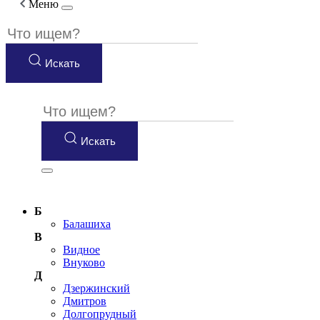
Меню
Искать
Искать
Б
Балашиха
В
Видное
Внуково
Д
Дзержинский
Дмитров
Долгопрудный