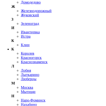
Домодедово
Ж
Железнодорожный
Жуковский
З
Зеленоград
И
Ивантеевка
Истра
К
Клин
К
Королев
Красногорск
Краснознаменск
Л
Лобня
Лыткарино
Люберцы
М
Москва
Мытищи
Н
Наро-Фоминск
Нахабино