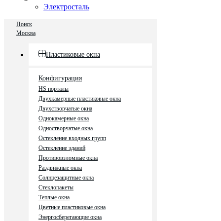
Электросталь
Поиск
Москва
Пластиковые окна
Конфигурация
HS порталы
Двухкамерные пластиковые окна
Двухстворчатые окна
Однокамерные окна
Одностворчатые окна
Остекление входных групп
Остекление зданий
Противовзломные окна
Раздвижные окна
Солнцезащитные окна
Стеклопакеты
Теплые окна
Цветные пластиковые окна
Энергосберегающие окна