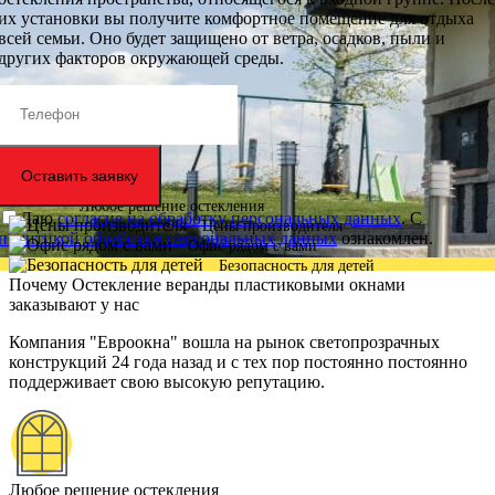
их установки вы получите комфортное помещение для отдыха
всей семьи. Оно будет защищено от ветра, осадков, пыли и
других факторов окружающей среды.
Оставить заявку
Любое решение остекления
Даю
согласие на обработку персональных данных
. С
Цены производителя
политикой обработки персональных данных
ознакомлен.
Офис рядом с вами
Безопасность для детей
Почему Остекление веранды пластиковыми окнами
заказывают у нас
Компания "Евроокна" вошла на рынок светопрозрачных
конструкций 24 года назад и с тех пор постоянно постоянно
поддерживает свою высокую репутацию.
Любое решение остекления