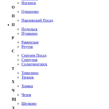
Ногинск
О
Одинцово
П
Павловский Посад
П
Подольск
Пушкино
Р
Раменское
Реутов
С
Сергиев Посад
Серпухов
Солнечногорск
Т
Томилино
Троицк
Х
Химки
Ч
Чехов
Щ
Щелково
Э