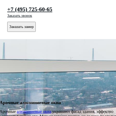
+7 (495) 725-60-65
Заказать звонок
Заказать замер
Арочные алюминиевые окна
Арочные
алюминиевые окна
украшают фасад здания, эффектно