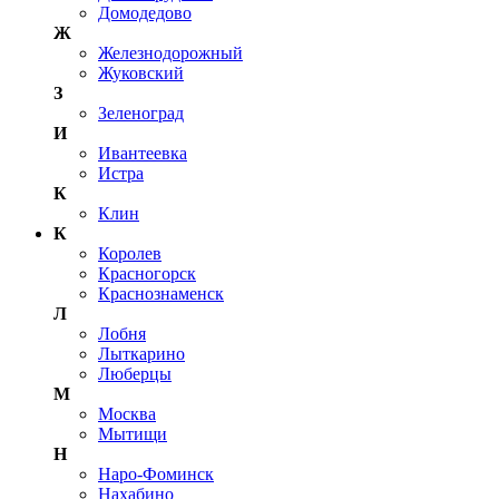
Домодедово
Ж
Железнодорожный
Жуковский
З
Зеленоград
И
Ивантеевка
Истра
К
Клин
К
Королев
Красногорск
Краснознаменск
Л
Лобня
Лыткарино
Люберцы
М
Москва
Мытищи
Н
Наро-Фоминск
Нахабино