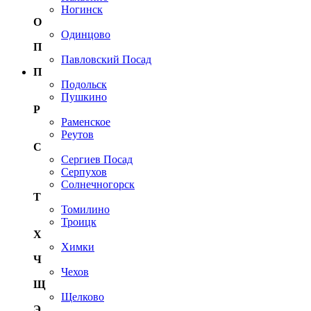
Ногинск
О
Одинцово
П
Павловский Посад
П
Подольск
Пушкино
Р
Раменское
Реутов
С
Сергиев Посад
Серпухов
Солнечногорск
Т
Томилино
Троицк
Х
Химки
Ч
Чехов
Щ
Щелково
Э