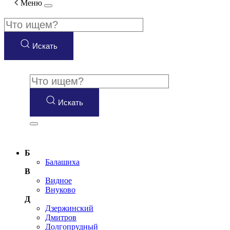
Меню
Искать
Искать
Б
Балашиха
В
Видное
Внуково
Д
Дзержинский
Дмитров
Долгопрудный