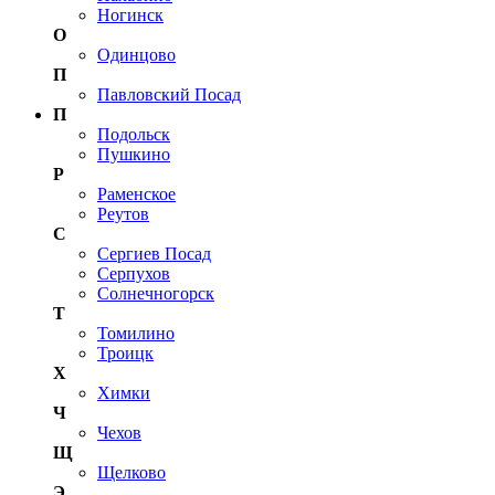
Ногинск
О
Одинцово
П
Павловский Посад
П
Подольск
Пушкино
Р
Раменское
Реутов
С
Сергиев Посад
Серпухов
Солнечногорск
Т
Томилино
Троицк
Х
Химки
Ч
Чехов
Щ
Щелково
Э