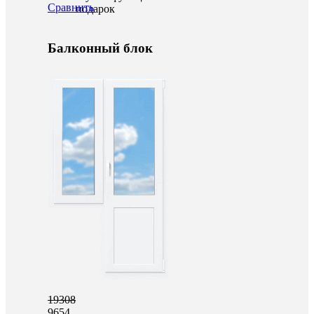
Сравнить
подарок
Балконный блок
19308
9654