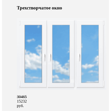
Трехстворчатое окно
30465
15232
руб.