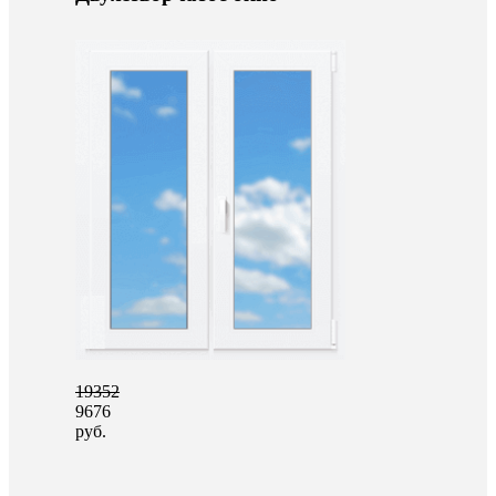
19352
9676
руб.