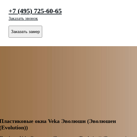
+7 (495) 725-60-65
Заказать звонок
Заказать замер
Пластиковые окна Veka Эволюшн (Эволюшен
(Evolution))