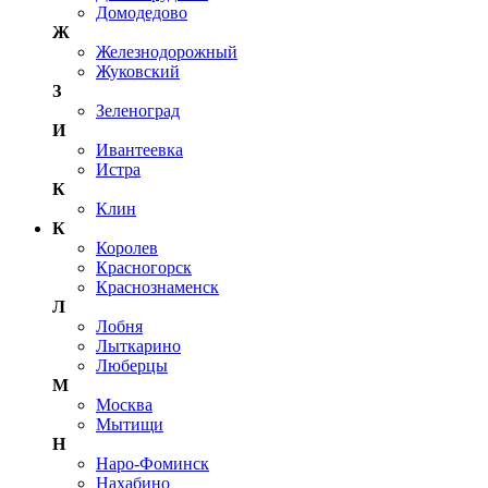
Домодедово
Ж
Железнодорожный
Жуковский
З
Зеленоград
И
Ивантеевка
Истра
К
Клин
К
Королев
Красногорск
Краснознаменск
Л
Лобня
Лыткарино
Люберцы
М
Москва
Мытищи
Н
Наро-Фоминск
Нахабино