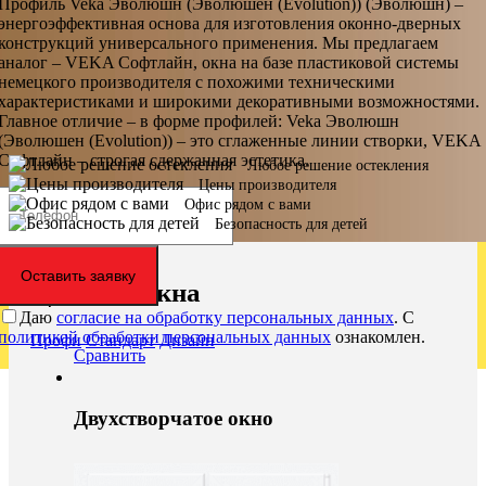
Профиль Veka Эволюшн (Эволюшен (Evolution)) (Эволюшн) –
энергоэффективная основа для изготовления оконно-дверных
конструкций универсального применения. Мы предлагаем
аналог – VEKA Софтлайн, окна на базе пластиковой системы
немецкого производителя с похожими техническими
характеристиками и широкими декоративными возможностями.
Главное отличие – в форме профилей: Veka Эволюшн
(Эволюшен (Evolution)) – это сглаженные линии створки, VEKA
Софтлайн – строгая сдержанная эстетика.
Любое решение остекления
Цены производителя
Офис рядом с вами
Безопасность для детей
Оставить заявку
Цены на окна
Даю
согласие на обработку персональных данных
. С
политикой обработки персональных данных
ознакомлен.
Профи
Стандарт
Дизайн
Сравнить
Двухстворчатое окно