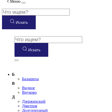
Меню
Искать
Искать
Б
Балашиха
В
Видное
Внуково
Д
Дзержинский
Дмитров
Долгопрудный