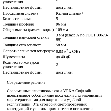
уплотнения
Нестандартные формы
доступны
Профильная система
Калева Дизайн+
Количество камер
5
Толщина профиля
96 мм
Общая высота (рама+створка)
109 мм
3 мм (класс А по ГОСТ 30673-
Толщина наружной стенки
99)
Толщина стеклопакета
58 мм
2
Сопротивление теплопередаче
0,83 м
х С/Вт
Шумозащита
до 40 дБ
Количество контуров
2
уплотнения
Нестандартные формы
доступны
Современное решение
Современные пластиковые окна VEKA Софтлайн
представляют собой линию продукции с улучшенными
характеристиками для надежной и удобной
эксплуатации. Эта категория светопрозрачных
конструкций с успехом применяется в остеклении