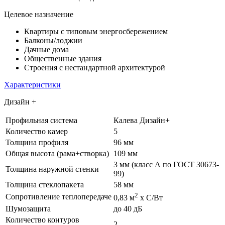
Целевое назначение
Квартиры с типовым энергосбережением
Балконы/лоджии
Дачные дома
Общественные здания
Строения с нестандартной архитектурой
Характеристики
Дизайн +
Профильная система
Калева Дизайн+
Количество камер
5
Толщина профиля
96 мм
Общая высота (рама+створка)
109 мм
3 мм (класс А по ГОСТ 30673-
Толщина наружной стенки
99)
Толщина стеклопакета
58 мм
2
Сопротивление теплопередаче
0,83 м
х С/Вт
Шумозащита
до 40 дБ
Количество контуров
2