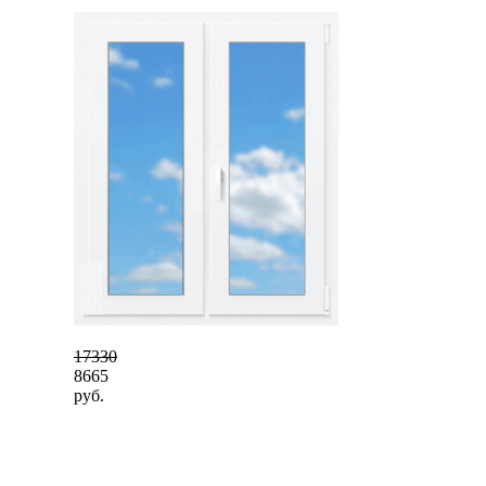
17330
8665
руб.