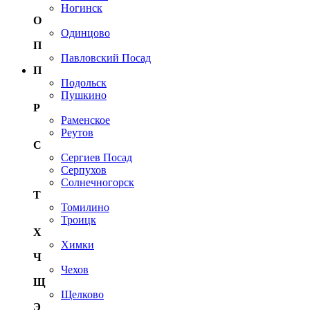
Ногинск
О
Одинцово
П
Павловский Посад
П
Подольск
Пушкино
Р
Раменское
Реутов
С
Сергиев Посад
Серпухов
Солнечногорск
Т
Томилино
Троицк
Х
Химки
Ч
Чехов
Щ
Щелково
Э