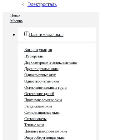
Электросталь
Поиск
Москва
Пластиковые окна
Конфигурация
HS порталы
Двухкамерные пластиковые окна
Двухстворчатые окна
Однокамерные окна
Одностворчатые окна
Остекление входных групп
Остекление зданий
Противовзломные окна
Раздвижные окна
Солнцезащитные окна
Стеклопакеты
Теплые окна
Цветные пластиковые окна
Энергосберегающие окна