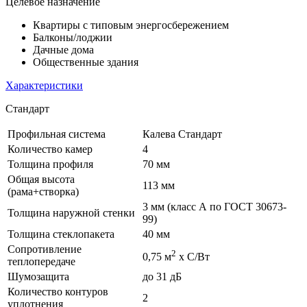
Целевое назначение
Квартиры с типовым энергосбережением
Балконы/лоджии
Дачные дома
Общественные здания
Характеристики
Стандарт
Профильная система
Калева Стандарт
Количество камер
4
Толщина профиля
70 мм
Общая высота
113 мм
(рама+створка)
3 мм (класс А по ГОСТ 30673-
Толщина наружной стенки
99)
Толщина стеклопакета
40 мм
Сопротивление
2
0,75 м
х С/Вт
теплопередаче
Шумозащита
до 31 дБ
Количество контуров
2
уплотнения