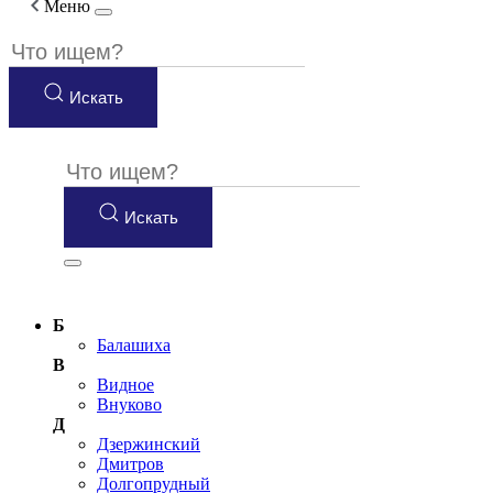
Меню
Искать
Искать
Б
Балашиха
В
Видное
Внуково
Д
Дзержинский
Дмитров
Долгопрудный