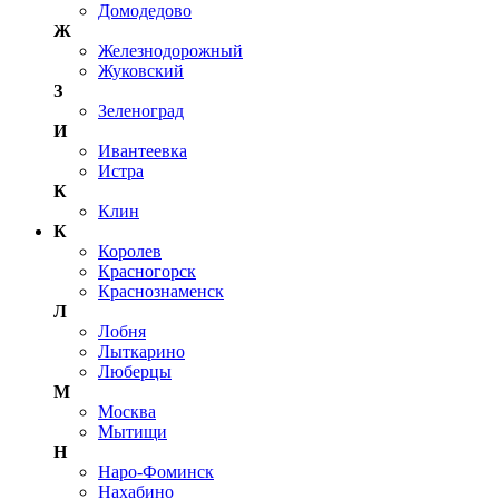
Домодедово
Ж
Железнодорожный
Жуковский
З
Зеленоград
И
Ивантеевка
Истра
К
Клин
К
Королев
Красногорск
Краснознаменск
Л
Лобня
Лыткарино
Люберцы
М
Москва
Мытищи
Н
Наро-Фоминск
Нахабино