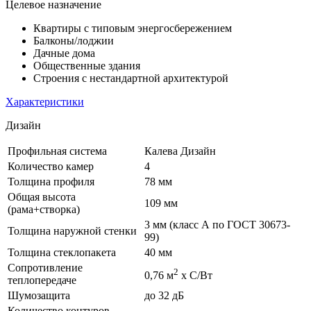
Целевое назначение
Квартиры с типовым энергосбережением
Балконы/лоджии
Дачные дома
Общественные здания
Строения с нестандартной архитектурой
Характеристики
Дизайн
Профильная система
Калева Дизайн
Количество камер
4
Толщина профиля
78 мм
Общая высота
109 мм
(рама+створка)
3 мм (класс А по ГОСТ 30673-
Толщина наружной стенки
99)
Толщина стеклопакета
40 мм
Сопротивление
2
0,76 м
х С/Вт
теплопередаче
Шумозащита
до 32 дБ
Количество контуров