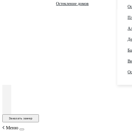
Остекление домов
Ос
Пл
Ал
Де
Ба
Ви
Ос
Заказать замер
Меню