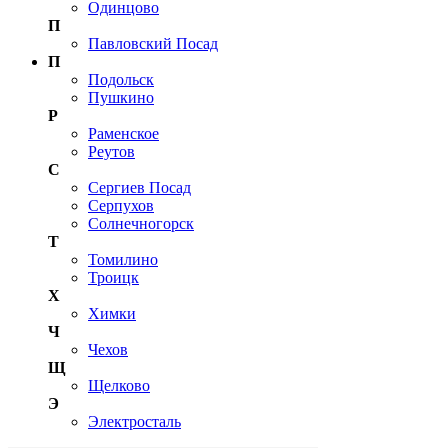
Одинцово
П
Павловский Посад
П
Подольск
Пушкино
Р
Раменское
Реутов
С
Сергиев Посад
Серпухов
Солнечногорск
Т
Томилино
Троицк
Х
Химки
Ч
Чехов
Щ
Щелково
Э
Электросталь