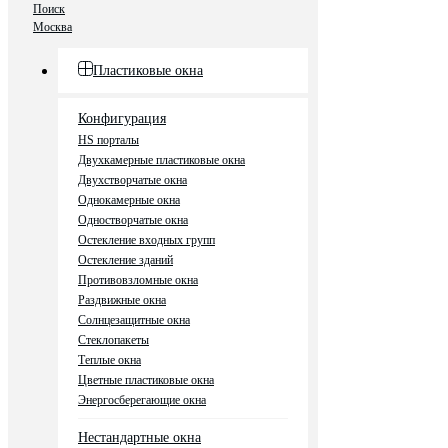
Поиск
Москва
Пластиковые окна
Конфигурация
HS порталы
Двухкамерные пластиковые окна
Двухстворчатые окна
Однокамерные окна
Одностворчатые окна
Остекление входных групп
Остекление зданий
Противовзломные окна
Раздвижные окна
Солнцезащитные окна
Стеклопакеты
Теплые окна
Цветные пластиковые окна
Энергосберегающие окна
Нестандартные окна