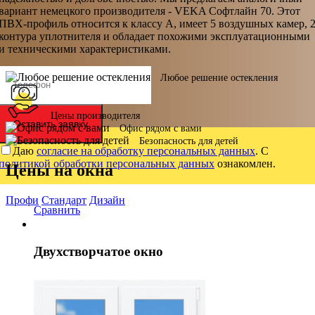
вариант немецкого производителя - VEKA Софтлайн 70. Этот
ПВХ-профиль относится к классу А, имеет 5 воздушных камер, 
контура уплотнителя и обладает похожими эксплуатационными
и техническими характеристиками.
Любое решение остекления
Цены производителя
Оставить заявку
Офис рядом с вами
Безопасность для детей
Даю
согласие на обработку персональных данных
. С
политикой обработки персональных данных
ознакомлен.
Цены на окна
Профи
Стандарт
Дизайн
Сравнить
Двухстворчатое окно