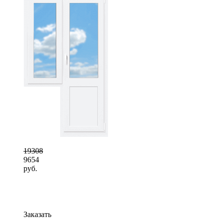
19308
9654
руб.
Заказать