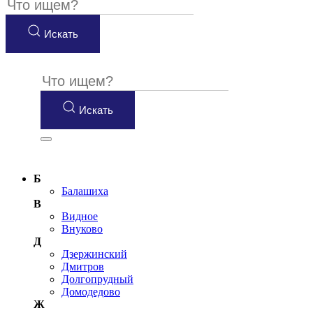
Искать
Искать
Б
Балашиха
В
Видное
Внуково
Д
Дзержинский
Дмитров
Долгопрудный
Домодедово
Ж