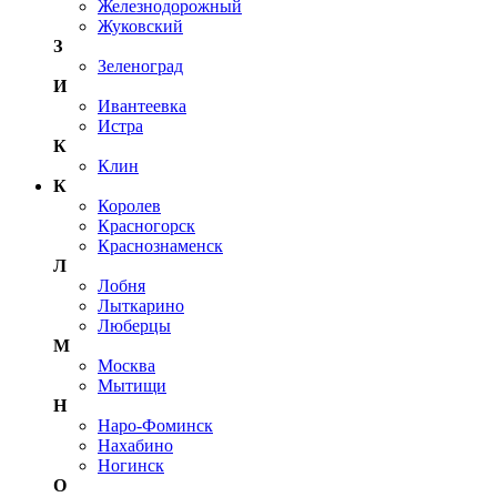
Железнодорожный
Жуковский
З
Зеленоград
И
Ивантеевка
Истра
К
Клин
К
Королев
Красногорск
Краснознаменск
Л
Лобня
Лыткарино
Люберцы
М
Москва
Мытищи
Н
Наро-Фоминск
Нахабино
Ногинск
О