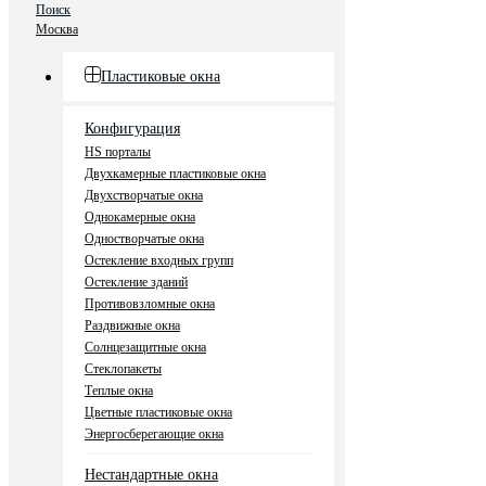
Поиск
Москва
Пластиковые окна
Конфигурация
HS порталы
Двухкамерные пластиковые окна
Двухстворчатые окна
Однокамерные окна
Одностворчатые окна
Остекление входных групп
Остекление зданий
Противовзломные окна
Раздвижные окна
Солнцезащитные окна
Стеклопакеты
Теплые окна
Цветные пластиковые окна
Энергосберегающие окна
Нестандартные окна