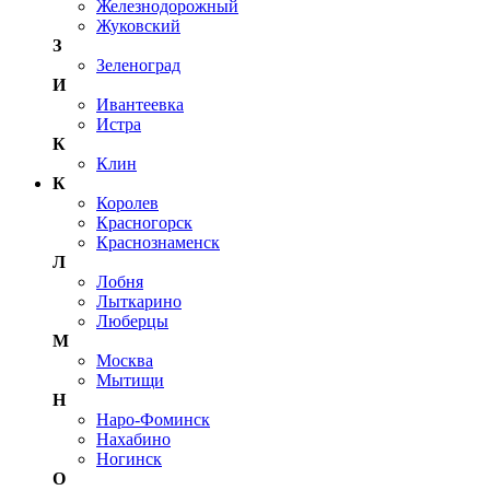
Железнодорожный
Жуковский
З
Зеленоград
И
Ивантеевка
Истра
К
Клин
К
Королев
Красногорск
Краснознаменск
Л
Лобня
Лыткарино
Люберцы
М
Москва
Мытищи
Н
Наро-Фоминск
Нахабино
Ногинск
О