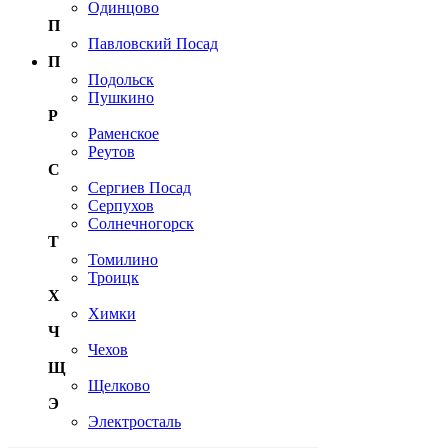
Одинцово
П
Павловский Посад
П
Подольск
Пушкино
Р
Раменское
Реутов
С
Сергиев Посад
Серпухов
Солнечногорск
Т
Томилино
Троицк
Х
Химки
Ч
Чехов
Щ
Щелково
Э
Электросталь