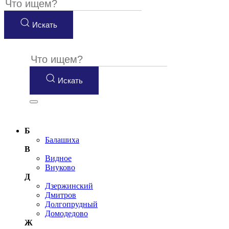
Искать
Искать
Б
Балашиха
В
Видное
Внуково
Д
Дзержинский
Дмитров
Долгопрудный
Домодедово
Ж