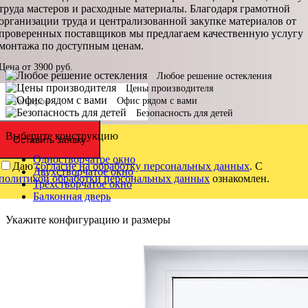
труда мастеров и расходные материалы. Благодаря грамотной
организации труда и централизованной закупке материалов от
проверенных поставщиков мы предлагаем качественную услугу
монтажа по доступным ценам.
Цена от
3900
руб.
Любое решение остекления
Цены производителя
Офис рядом с вами
Безопасность для детей
Выберите конструкцию
Оставить заявку
Одностворчатое окно
Даю
согласие на обработку персональных данных
. С
Двухстворчатое окно
политикой обработки персональных данных
ознакомлен.
Трёхстворчатое окно
Балконная дверь
Укажите конфигурацию и размеры