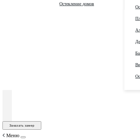
Остекление домов
Ос
Пл
Ал
Де
Ба
Ви
Ос
Заказать замер
Меню