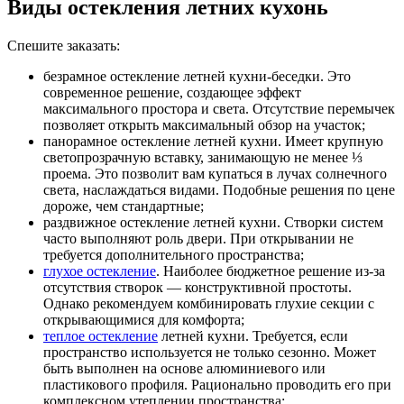
Виды остекления летних кухонь
Спешите заказать:
безрамное остекление летней кухни-беседки. Это
современное решение, создающее эффект
максимального простора и света. Отсутствие перемычек
позволяет открыть максимальный обзор на участок;
панорамное остекление летней кухни. Имеет крупную
светопрозрачную вставку, занимающую не менее ⅓
проема. Это позволит вам купаться в лучах солнечного
света, наслаждаться видами. Подобные решения по цене
дороже, чем стандартные;
раздвижное остекление летней кухни. Створки систем
часто выполняют роль двери. При открывании не
требуется дополнительного пространства;
глухое остекление
. Наиболее бюджетное решение из-за
отсутствия створок — конструктивной простоты.
Однако рекомендуем комбинировать глухие секции с
открывающимися для комфорта;
теплое остекление
летней кухни. Требуется, если
пространство используется не только сезонно. Может
быть выполнен на основе алюминиевого или
пластикового профиля. Рационально проводить его при
комплексном утеплении пространства;