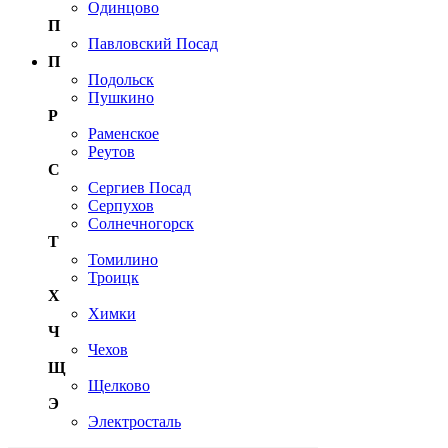
Одинцово
П
Павловский Посад
П
Подольск
Пушкино
Р
Раменское
Реутов
С
Сергиев Посад
Серпухов
Солнечногорск
Т
Томилино
Троицк
Х
Химки
Ч
Чехов
Щ
Щелково
Э
Электросталь