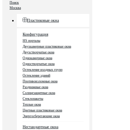
Поиск
Москва
Пластиковые окна
Конфигурация
HS порталы
Двухкамерные пластиковые окна
Двухстворчатые окна
Однокамерные окна
Одностворчатые окна
Остекление входных групп
Остекление зданий
Противовзломные окна
Раздвижные окна
Солнцезащитные окна
Стеклопакеты
Теплые окна
Цветные пластиковые окна
Энергосберегающие окна
Нестандартные окна