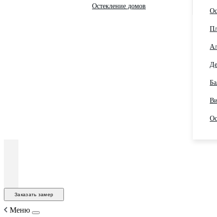
Остекление домов
Ос
Пл
Ал
Де
Ба
Ви
Ос
Заказать замер
Меню