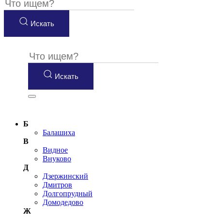
Искать
Искать
Б
Балашиха
В
Видное
Внуково
Д
Дзержинский
Дмитров
Долгопрудный
Домодедово
Ж