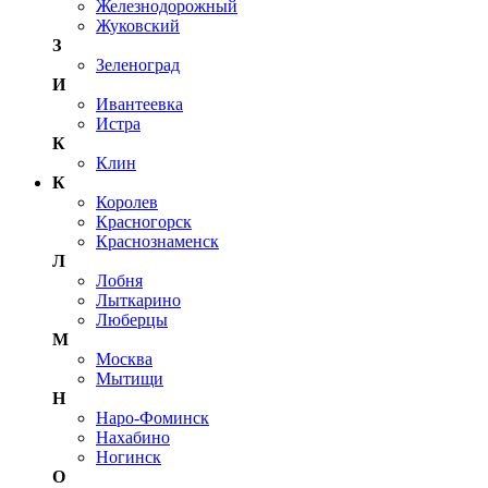
Железнодорожный
Жуковский
З
Зеленоград
И
Ивантеевка
Истра
К
Клин
К
Королев
Красногорск
Краснознаменск
Л
Лобня
Лыткарино
Люберцы
М
Москва
Мытищи
Н
Наро-Фоминск
Нахабино
Ногинск
О