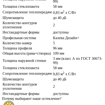
99)
Толщина стеклопакета
58 мм
2
Сопротивление теплопередаче
0,83 м
х С/Вт
Шумозащита
до 40 дБ
Количество контуров
2
уплотнения
Нестандартные формы
доступны
Профильная система
Калева Дизайн+
Количество камер
5
Толщина профиля
96 мм
Общая высота (рама+створка)
109 мм
3 мм (класс А по ГОСТ 30673-
Толщина наружной стенки
99)
Толщина стеклопакета
58 мм
2
Сопротивление теплопередаче
0,83 м
х С/Вт
Шумозащита
до 40 дБ
Количество контуров
2
уплотнения
Нестандартные формы
доступны
Почему выбирают наше остекление?