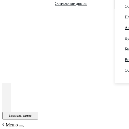
Остекление домов
Ос
Пл
Ал
Де
Ба
Ви
Ос
Заказать замер
Меню