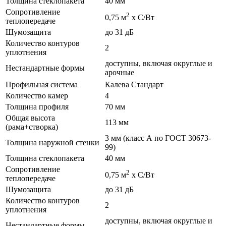
Толщина стеклопакета
40 мм
Сопротивление
2
0,75 м
х С/Вт
теплопередаче
Шумозащита
до 31 дБ
Количество контуров
2
уплотнения
доступны, включая округлые и
Нестандартные формы
арочные
Профильная система
Калева Стандарт
Количество камер
4
Толщина профиля
70 мм
Общая высота
113 мм
(рама+створка)
3 мм (класс А по ГОСТ 30673-
Толщина наружной стенки
99)
Толщина стеклопакета
40 мм
Сопротивление
2
0,75 м
х С/Вт
теплопередаче
Шумозащита
до 31 дБ
Количество контуров
2
уплотнения
доступны, включая округлые и
Нестандартные формы