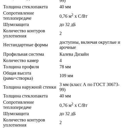
99)
Толщина стеклопакета
40 мм
Сопротивление
2
0,76 м
х С/Вт
теплопередаче
Шумозащита
до 32 дБ
Количество контуров
2
уплотнения
доступны, включая округлые и
Нестандартные формы
арочные
Профильная система
Калева Дизайн
Количество камер
4
Толщина профиля
78 мм
Общая высота
109 мм
(рама+створка)
3 мм (класс А по ГОСТ 30673-
Толщина наружной стенки
99)
Толщина стеклопакета
40 мм
Сопротивление
2
0,76 м
х С/Вт
теплопередаче
Шумозащита
до 32 дБ
Количество контуров
2
уплотнения