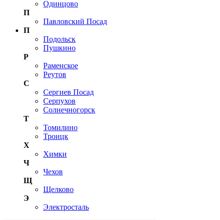
Одинцово
П
Павловский Посад
П
Подольск
Пушкино
Р
Раменское
Реутов
С
Сергиев Посад
Серпухов
Солнечногорск
Т
Томилино
Троицк
Х
Химки
Ч
Чехов
Щ
Щелково
Э
Электросталь