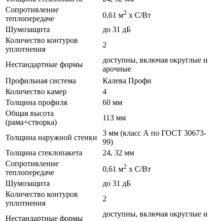
Сопротивление
2
0,61 м
х С/Вт
теплопередаче
Шумозащита
до 31 дБ
Количество контуров
2
уплотнения
доступны, включая округлые и
Нестандартные формы
арочные
Профильная система
Калева Профи
Количество камер
4
Толщина профиля
60 мм
Общая высота
113 мм
(рама+створка)
3 мм (класс А по ГОСТ 30673-
Толщина наружной стенки
99)
Толщина стеклопакета
24, 32 мм
Сопротивление
2
0,61 м
х С/Вт
теплопередаче
Шумозащита
до 31 дБ
Количество контуров
2
уплотнения
доступны, включая округлые и
Нестандартные формы