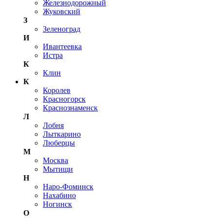
Железнодорожный
Жуковский
З
Зеленоград
И
Ивантеевка
Истра
К
Клин
К
Королев
Красногорск
Краснознаменск
Л
Лобня
Лыткарино
Люберцы
М
Москва
Мытищи
Н
Наро-Фоминск
Нахабино
Ногинск
О