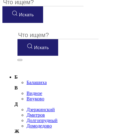
Искать
Искать
Б
Балашиха
В
Видное
Внуково
Д
Дзержинский
Дмитров
Долгопрудный
Домодедово
Ж