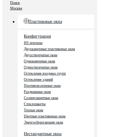
Поиск
Москва
Пластиковые окна
Конфигурация
HS порталы
Двухкамерные пластиковые окна
Двухстворчатые окна
Однокамерные окна
Одностворчатые окна
Остекление входных групп
Остекление зданий
Противовзломные окна
Раздвижные окна
Солнцезащитные окна
Стеклопакеты
Теплые окна
Цветные пластиковые окна
Энергосберегающие окна
Нестандартные окна