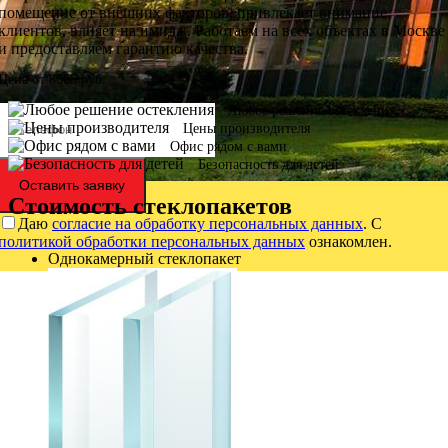
помещение от внешних факторов, привлекает внимание
клиентов, влияет на имидж. Работаем на всех объектах в Москве
и предоставляем гарантию качества.
Цена от
8665
руб.
Любое решение остекления
Цены производителя
Офис рядом с вами
Безопасность для детей
Оставить заявку
Стоимость стеклопакетов
Даю
согласие на обработку персональных данных
. С
политикой обработки персональных данных
ознакомлен.
Однокамерный стеклопакет