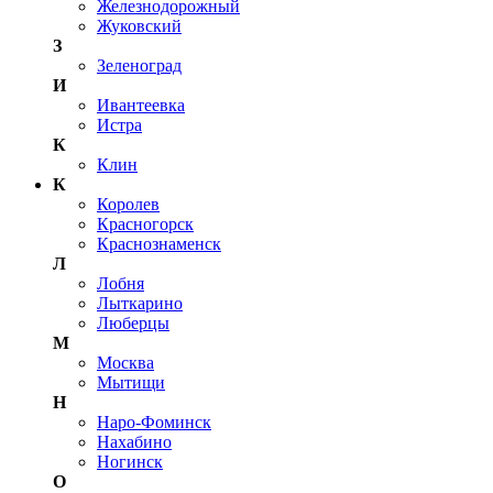
Железнодорожный
Жуковский
З
Зеленоград
И
Ивантеевка
Истра
К
Клин
К
Королев
Красногорск
Краснознаменск
Л
Лобня
Лыткарино
Люберцы
М
Москва
Мытищи
Н
Наро-Фоминск
Нахабино
Ногинск
О