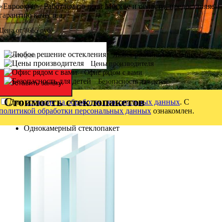
«Евроокна». Работаем по всей Москве и области, предоставляем
гарантию качества.
Цена от
8665
руб.
Любое решение остекления
Цены производителя
Офис рядом с вами
Безопасность для детей
Оставить заявку
Стоимость стеклопакетов
Даю
согласие на обработку персональных данных
. С
политикой обработки персональных данных
ознакомлен.
Однокамерный стеклопакет