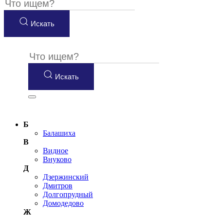
Искать
Искать
Б
Балашиха
В
Видное
Внуково
Д
Дзержинский
Дмитров
Долгопрудный
Домодедово
Ж