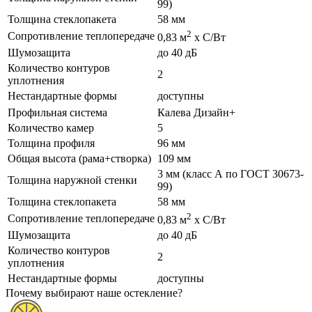
99)
Толщина стеклопакета
58 мм
2
Сопротивление теплопередаче
0,83 м
х С/Вт
Шумозащита
до 40 дБ
Количество контуров
2
уплотнения
Нестандартные формы
доступны
Профильная система
Калева Дизайн+
Количество камер
5
Толщина профиля
96 мм
Общая высота (рама+створка)
109 мм
3 мм (класс А по ГОСТ 30673-
Толщина наружной стенки
99)
Толщина стеклопакета
58 мм
2
Сопротивление теплопередаче
0,83 м
х С/Вт
Шумозащита
до 40 дБ
Количество контуров
2
уплотнения
Нестандартные формы
доступны
Почему выбирают наше остекление?