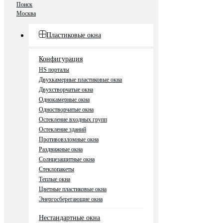
Поиск
Москва
Пластиковые окна
Конфигурация
HS порталы
Двухкамерные пластиковые окна
Двухстворчатые окна
Однокамерные окна
Одностворчатые окна
Остекление входных групп
Остекление зданий
Противовзломные окна
Раздвижные окна
Солнцезащитные окна
Стеклопакеты
Теплые окна
Цветные пластиковые окна
Энергосберегающие окна
Нестандартные окна