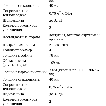
99)
Толщина стеклопакета
40 мм
Сопротивление
2
0,76 м
х С/Вт
теплопередаче
Шумозащита
до 32 дБ
Количество контуров
2
уплотнения
доступны, включая округлые и
Нестандартные формы
арочные
Профильная система
Калева Дизайн
Количество камер
4
Толщина профиля
78 мм
Общая высота
109 мм
(рама+створка)
3 мм (класс А по ГОСТ 30673-
Толщина наружной стенки
99)
Толщина стеклопакета
40 мм
Сопротивление
2
0,76 м
х С/Вт
теплопередаче
Шумозащита
до 32 дБ
Количество контуров
2
уплотнения