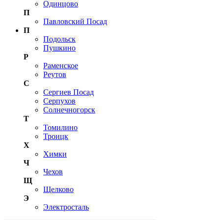
Одинцово
П
Павловский Посад
П
Подольск
Пушкино
Р
Раменское
Реутов
С
Сергиев Посад
Серпухов
Солнечногорск
Т
Томилино
Троицк
Х
Химки
Ч
Чехов
Щ
Щелково
Э
Электросталь