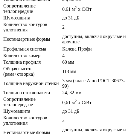
Сопротивление
2
0,61 м
х С/Вт
теплопередаче
Шумозащита
до 31 дБ
Количество контуров
2
уплотнения
доступны, включая округлые и
Нестандартные формы
арочные
Профильная система
Калева Профи
Количество камер
4
Толщина профиля
60 мм
Общая высота
113 мм
(рама+створка)
3 мм (класс А по ГОСТ 30673-
Толщина наружной стенки
99)
Толщина стеклопакета
24, 32 мм
Сопротивление
2
0,61 м
х С/Вт
теплопередаче
Шумозащита
до 31 дБ
Количество контуров
2
уплотнения
доступны, включая округлые и
Нестандартные формы