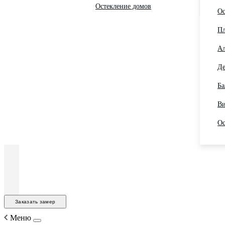
Остекление домов
Ос
Пл
Ал
Де
Ба
Ви
Ос
Заказать замер
Меню