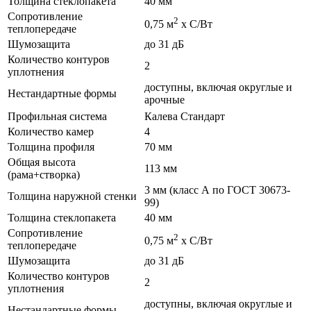
Толщина стеклопакета
40 мм
Сопротивление
2
0,75 м
х С/Вт
теплопередаче
Шумозащита
до 31 дБ
Количество контуров
2
уплотнения
доступны, включая округлые и
Нестандартные формы
арочные
Профильная система
Калева Стандарт
Количество камер
4
Толщина профиля
70 мм
Общая высота
113 мм
(рама+створка)
3 мм (класс А по ГОСТ 30673-
Толщина наружной стенки
99)
Толщина стеклопакета
40 мм
Сопротивление
2
0,75 м
х С/Вт
теплопередаче
Шумозащита
до 31 дБ
Количество контуров
2
уплотнения
доступны, включая округлые и
Нестандартные формы